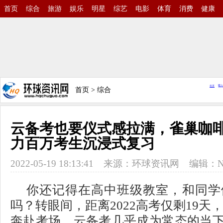
首页
综合
旅游
娱乐
明星
综艺
电影
体育
消费
健康
首页
>
综合
云备考也要仪式感拉满，雀巢咖
力百万考生沉浸式复习
2022-05-19 18:13:41
来源：
环球资讯网
编辑：N
你还记得在高中班级教室，和同学
吗？转眼间，距离2022高考仅剩19天，
奔赴考场。云备考几乎成为常态的当下