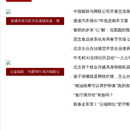
中国银联与网联公司开展交流座谈
捷途汽车推出7年低息购车方案
南通市崇川区天生港镇街道：增
银联的岁末“心”解：当团圆的预
思念食品体系化布局春节市场 
北京出台办法规范市管企业债
中关村AI北纬社区启动“一人公
北京首个校企共建具身智能机
公益福彩，与爱同行 四川福彩公
孩子张嘴就是网络烂梗，怎么
“精油按摩可以养护卵巢”真的
“食疗调月经”有效吗？
新春走军营丨“云端哨位”坚守