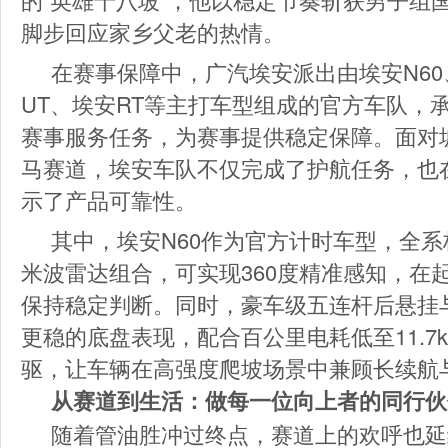
脚步回应家乡父老的热情。
在赛事保障中，广汽埃安派出由埃安N60、
UT、埃安RT等主打车型组成的官方车队，
赛事服务任务，为赛事提供稳定保障。面对
马赛道，埃安车队不仅完成了护航任务，也
示了产品可靠性。
其中，埃安N60作为官方计时车型，全系
米波雷达组合，可实现360度精准感知，在
保持稳定判断。同时，豪车级五连杆后悬挂
更稳的底盘表现，配合百公里电耗低至11.7
驱，让车辆在高强度爬坡场景中兼顾长续航
从赛道到生活：做每一位向上者的同行伙
随着管油胜冲过终点，赛道上的欢呼也延