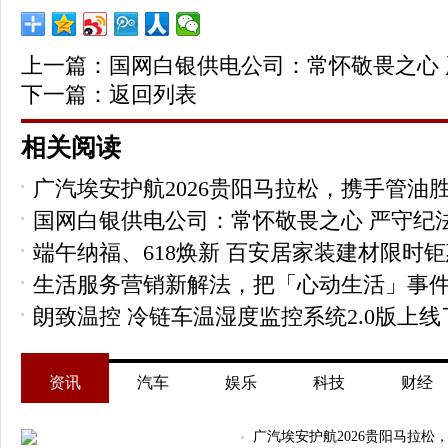
上一篇：
国网白银供电公司：常怀敬畏之心
下一篇：
返回列表
相关阅读
广汽埃安护航2026贵阳马拉松，携手管油
国网白银供电公司：常怀敬畏之心 严守纪
端午纳福、618焕新 百安居家装建材限时钜
生活服务营销新解法，把「心动生活」事
朗致温控 冷链车温湿度监控系统2.0版上线
资讯
汽车
娱乐
科技
财经
广汽埃安护航2026贵阳马拉松