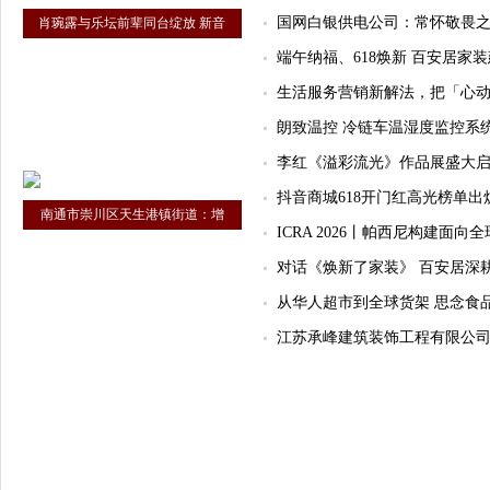
国网白银供电公司：常怀敬畏之
肖琬露与乐坛前辈同台绽放 新音
端午纳福、618焕新 百安居家
生活服务营销新解法，把「心
朗致温控 冷链车温湿度监控系统
李红《溢彩流光》作品展盛大启
抖音商城618开门红高光榜单
南通市崇川区天生港镇街道：增
ICRA 2026丨帕西尼构建面向
对话《焕新了家装》 百安居深
从华人超市到全球货架 思念食
江苏承峰建筑装饰工程有限公