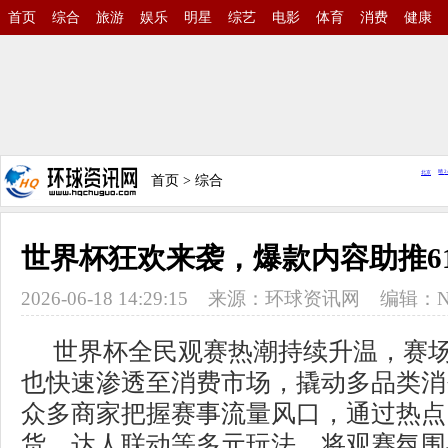
首页
综合
旅游
娱乐
明星
综艺
电影
体育
消费
健康
首页
>
综合
世界杯狂欢来袭，爆款内容助推6
2026-06-18 14:29:15
来源：
环球资讯网
编辑：N
世界杯全民观赛热潮持续升温，赛
也快速渗透至消费市场，撬动多品类消
众多商家把握赛事流量风口，通过热点
货、达人联动等多元玩法，将观赛氛围