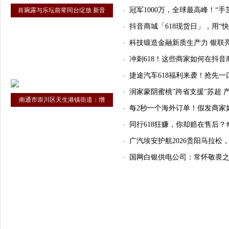
冠军1000万，全球最高峰！“手艺
肖琬露与乐坛前辈同台绽放 新音
抖音商城「618现货日」，用“
科技锻造金融新质生产力 银联亮
冲刺618！这些商家如何在抖
捷途汽车618福利来袭！抢先一口
润家蒙阴蜜桃"跨省支援"苏超
南通市崇川区天生港镇街道：增
每2秒一个海外订单！假发商家如何
同行618狂赚，你却赔在售后？
广汽埃安护航2026贵阳马拉松
国网白银供电公司：常怀敬畏之